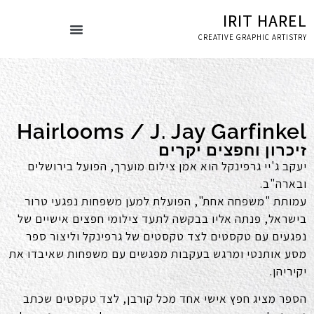
IRIT HAREL
CREATIVE GRAPHIC ARTISTRY
עמוד הבית
ספרי אמנות
Hairlooms / J. Jay Garfinkel
זיכרון וחפצים יקרים
יעקב ג'יי גרפינקל הוא אמן צילום מוערך, הפועל בירושלים
ובארה"ב
.
עמותת "משפחה אחת", הפועלת למען משפחות נפגעי טרור
בישראל, פנתה אליו בבקשה לתעד צילומי חפצים אישיים של
נפגעים עם טקסטים לצד טקסטים של גרפינקל וליצור ספר
מסע אותנטי ומרגש בעקבות מפגשים עם משפחות שאיבדו את
יקיריהן
.
הספר מציג חפץ אישי אחד מכל קורבן, לצד טקסטים שכתב