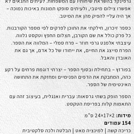
גרפינקל בהשראת שיחותיו עם המשפחות. לעיתים התנאים לא
אפשרו צילום מיטבי, ולעיתים סופקו תמונות באיכות נמוכה –
אך היה עליי להפיק מהן את המיטב
.
כספר זיכרון, חילקתי את התוכן לפרקים לפי מספר הקורבנות.
כל פרק כולל את שם הקורבן, תצלום החפץ וטקסט נלווה
.
עיצבתי אלמנט גרפי חוזר – פרח סמלי – המלווה את הספר.
הפרח מייצג את החיים, את ייחודו של כל אדם, אך גם את
האובדן והאבל
.
בפורזץ – בתחילת ובסוף הספר – יצרתי דוגמת פרחים על רקע
כהה, המחבקת את הדפים הפנימיים ומחזקת את התחושה
האינטימית של הספר
.
הספר הופק בשתי גרסאות: עברית ואנגלית, בעיצוב זהה עם
התאמות קלות בפריסת הטקסט
.
מידות:
24×17×2
ס"מ
154
עמודים
כריכה קשה | למינציה מאט | הבלטה ולכה סלקטיבית